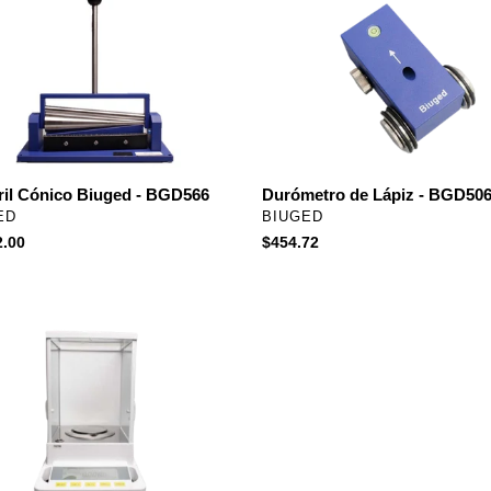
o
de
d
Lápiz
-
66
BGD506/2
Durómetro de Lápiz - BGD506
il Cónico Biuged - BGD566
PROVEEDOR
EEDOR
BIUGED
ED
Precio
$454.72
2.00
habitual
al
za
ca
0.0001g
4