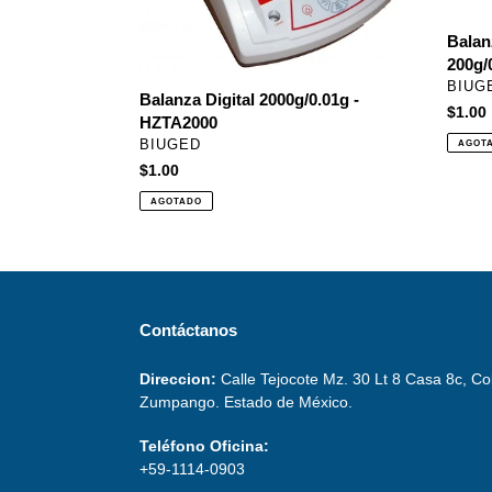
Balanz
200g/
PROV
BIUG
Balanza Digital 2000g/0.01g -
Precio
$1.00
HZTA2000
habitu
PROVEEDOR
BIUGED
AGOT
Precio
$1.00
habitual
AGOTADO
Contáctanos
Direccion:
Calle Tejocote Mz. 30 Lt 8 Casa 8c, Co
Zumpango. Estado de México.
Teléfono Oficina:
+59-1114-0903