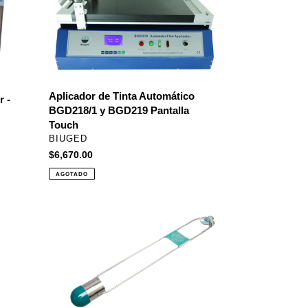
Tinta
Automático
BGD218/1
y
BGD219
Pantalla
Touch
Aplicador de Tinta Automático
r -
BGD218/1 y BGD219 Pantalla
Touch
PROVEEDOR
BIUGED
Precio
$6,670.00
habitual
AGOTADO
Copa
Zahn
EZ-
3
con
tabla
de