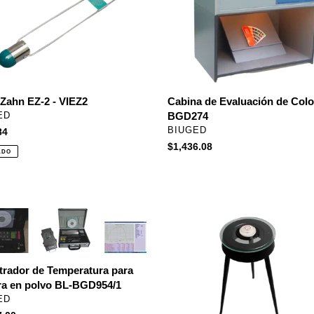
Evaluación
n
de
Color
:
-
BGD274
Zahn EZ-2 - VIEZ2
Cabina de Evaluación de Colo
EEDOR
BGD274
ED
PROVEEDOR
BIUGED
84
al
Precio
$1,436.08
ADO
habitual
rador
Base
para
ratura
Viscosímetros
Ford
trador de Temperatura para
a
Tipo
ra en polvo BL-BGD954/1
Tripie,
EEDOR
ED
Biuged