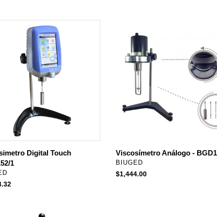
habitual
imetro
Viscosímetro
Análogo
-
2/1
BGD151/1
simetro Digital Touch
Viscosímetro Análogo - BGD1
52/1
PROVEEDOR
BIUGED
EEDOR
ED
Precio
$1,444.00
3.32
habitual
al
l
Durómetro