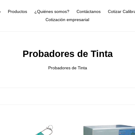
o
Productos
¿Quiénes somos?
Contáctanos
Cotizar Calibr
Cotización empresarial
C
Probadores de Tinta
o
Probadores de Tinta
l
e
c
c
i
Cabina
ó
de