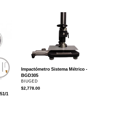
Impactómetro
Sistema
Métrico
-
BGD305
Impactómetro Sistema Métrico -
BGD305
PROVEEDOR
BIUGED
Precio
$2,778.00
51/1
habitual
Abrasimetro