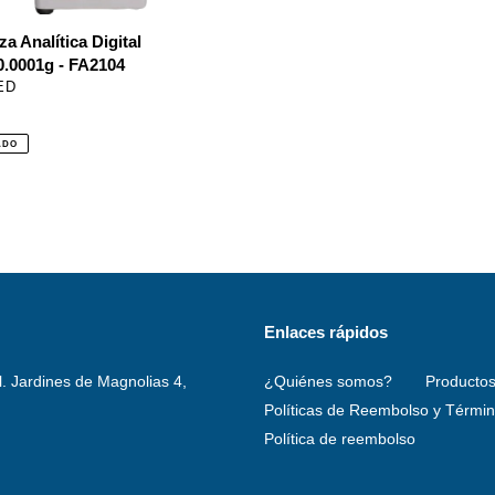
a Analítica Digital
0.0001g - FA2104
EEDOR
ED
al
ADO
Enlaces rápidos
l. Jardines de Magnolias 4,
¿Quiénes somos?
Producto
Políticas de Reembolso y Término
Política de reembolso