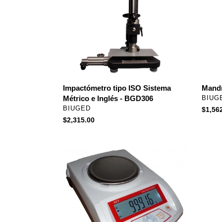
tipo
Cónic
ISO
Biuge
Sistema
-
Métrico
BGD5
e
Inglés
-
BGD306
Impactómetro tipo ISO Sistema
Mandr
Métrico e Inglés - BGD306
PROV
BIUG
PROVEEDOR
BIUGED
Precio
$1,56
Precio
$2,315.00
habitu
habitual
Balanza
Balan
Digital
Analíti
2000g/0.01g
Digital
-
200g/
HZTA2000
-
FA210