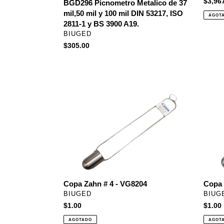
Precio
$3,96
y
BL-
BGD296 Picnometro Metalico de 37
habitu
100
BGD95
mil,50 mil y 100 mil DIN 53217, ISO
AGOT
mil
2811-1 y BS 3900 A19.
DIN
PROVEEDOR
BIUGED
53217,
Precio
$305.00
ISO
habitual
2811-
1
y
Copa
Copa
BS
Zahn
Zhan
3900
#
#1
A19.
4
-
-
VG82
VG8204
Copa Zahn # 4 - VG8204
Copa 
PROVEEDOR
PROV
BIUGED
BIUG
Precio
$1.00
Precio
$1.00
habitual
habitu
AGOTADO
AGOT