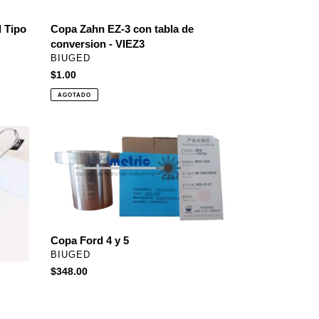
conversion
-
 Tipo
Copa Zahn EZ-3 con tabla de
VIEZ3
conversion - VIEZ3
PROVEEDOR
BIUGED
Precio
$1.00
habitual
AGOTADO
Copa
Ford
4
y
5
Copa Ford 4 y 5
PROVEEDOR
BIUGED
Precio
$348.00
habitual