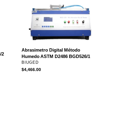
Digital
Método
Humedo
ASTM
D2486
BGD526/1
Abrasimetro Digital Método
/2
Humedo ASTM D2486 BGD526/1
PROVEEDOR
BIUGED
Precio
$4,466.00
habitual