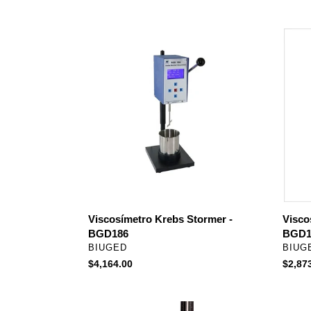
Viscosímetro
Viscos
Krebs
Digital
Stormer
Touch
-
BGD15
BGD186
Viscosímetro Krebs Stormer -
Visco
BGD186
BGD1
PROVEEDOR
PROV
BIUGED
BIUG
Precio
$4,164.00
Precio
$2,87
habitual
habitu
Impactómetro
Mandri