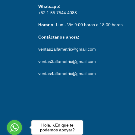
Whatsapp:
+52 1 55 7544 4083
Horario:
Lun - Vie 9:00 horas a 18:00 horas
Contáctanos ahora:
ventas1alfametric@gmail.com
ventas3alfametric@gmail.com
ventas4alfametric@gmail.com
Hola, ¿En que te
podemos apoyar?