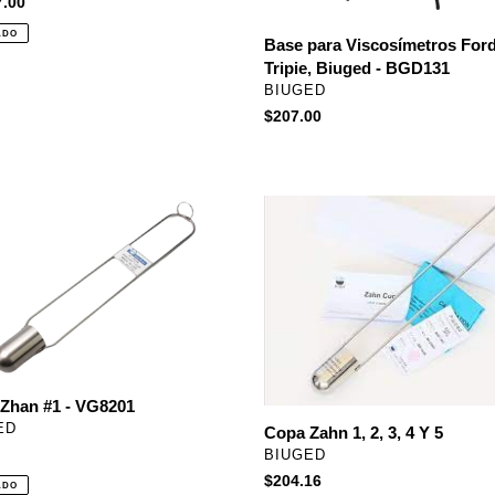
7.00
-
al
4/1
BGD131
ADO
Base para Viscosímetros Ford
Tripie, Biuged - BGD131
PROVEEDOR
BIUGED
Precio
$207.00
habitual
Copa
Zahn
1,
2,
01
3,
4
Y
5
Zhan #1 - VG8201
EEDOR
ED
Copa Zahn 1, 2, 3, 4 Y 5
PROVEEDOR
BIUGED
al
Precio
$204.16
ADO